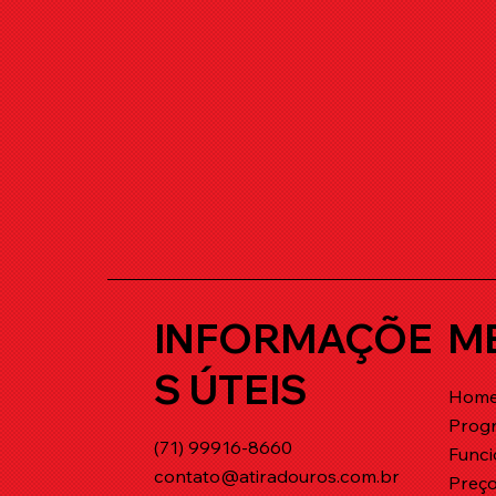
INFORMAÇÕE
M
S ÚTEIS
Hom
Prog
(71) 99916-8660
Func
contato@atiradouros.com.br
Preç