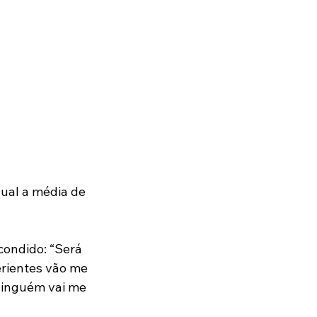
ual a média de 
condido: “Será 
rientes vão me 
ninguém vai me 