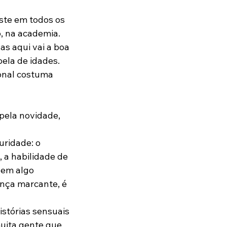
ste em todos os 
, na academia. 
as aqui vai a boa 
ela de idades. 
onal costuma 
pela novidade, 
ridade: o 
 a habilidade de 
 em algo 
nça marcante, é 
stórias sensuais 
muita gente que 