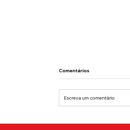
Comentários
Escreva um comentário
Erros Comuns de Casais
Iniciantes que Podem
Estragar a Experiência