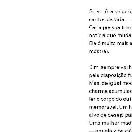
Se você já se per
cantos da vida —
Cada pessoa tem s
notícia que muda 
Ela é muito mais 
mostrar.
Sim, sempre vai h
pela disposição fí
Mas, de igual mo
charme acumulado
ler o corpo do ou
memorável. Um ho
alvo de desejo pa
Uma mulher madura
— aquela vibe clá