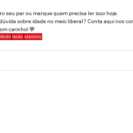
ro seu par ou marque quem precisa ler isso hoje.  
dúvida sobre idade no meio liberal? Conta aqui nos co
om carinho! 💬
libido
tesão
etarismo