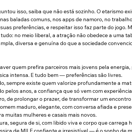
guntou isso, saiba que não está sozinho. O etarismo exi
 nas baladas comuns, nos apps de namoro, no trabalho
uas preferências, e respeitar isso faz parte do jogo. M
tudo: no meio liberal, a atração não obedece a uma tab
ampla, diversa e genuína do que a sociedade convenci
aver quem prefira parceiros mais jovens pela energia, 
sica intensa. E tudo bem — preferências são livres.  
do, sempre existe quem valorize profundamente a matu
 pelos anos, a confiança que só vem com experiência,
tro, de prolongar o prazer, de transformar um encontro
mem maduro, elegante, com conversa afiada e prese
ra muitas mulheres e casais mais novos.  
, segura de si, com libido viva e corpo que carrega hi
ssica de MILF confiante e irresistível — é o sonho de 