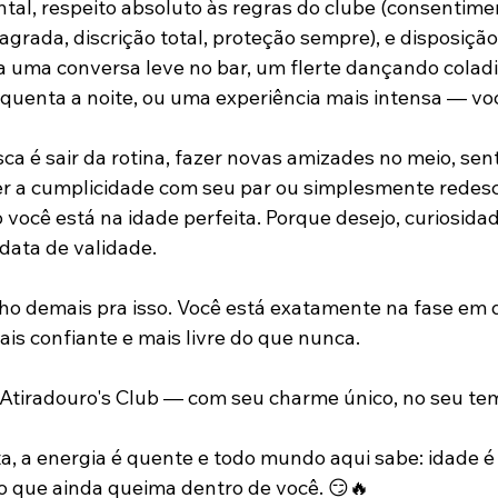
al, respeito absoluto às regras do clube (consentime
 sagrada, discrição total, proteção sempre), e disposição
a uma conversa leve no bar, um flerte dançando colad
quenta a noite, ou uma experiência mais intensa — voc
ca é sair da rotina, fazer novas amizades no meio, sent
er a cumplicidade com seu par ou simplesmente redesco
o você está na idade perfeita. Porque desejo, curiosida
data de validade.
ho demais pra isso. Você está exatamente na fase em 
ais confiante e mais livre do que nunca.
Atiradouro's Club — com seu charme único, no seu temp
ta, a energia é quente e todo mundo aqui sabe: idade é
o que ainda queima dentro de você. 😏🔥