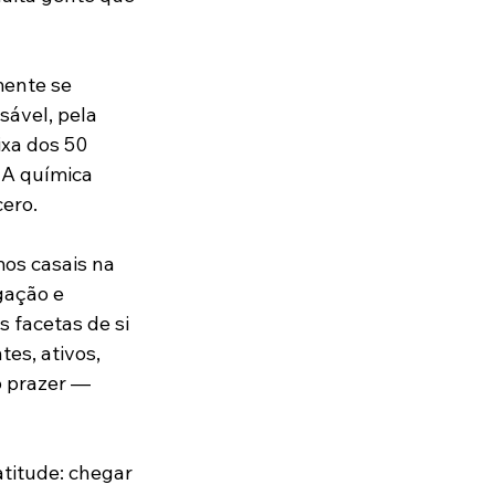
mente se 
sável, pela 
xa dos 50 
 A química 
ero.
mos casais na 
gação e 
 facetas de si 
es, ativos, 
o prazer — 
titude: chegar 