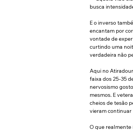
busca intensidade
E o inverso també
encantam por corp
vontade de experi
curtindo uma noit
verdadeira não pe
Aqui no Atiradouro
faixa dos 25-35 d
nervosismo gostos
mesmos. E veteran
cheios de tesão p
vieram continuar
O que realmente i