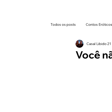
Todos os posts
Contos Erótico
Casal Libido
21 
Você nã