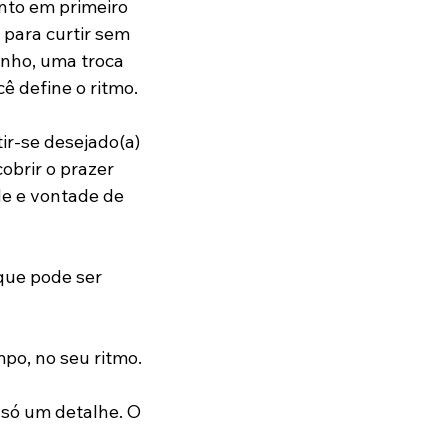
nto em primeiro 
 para curtir sem 
inho, uma troca 
ê define o ritmo.
ir-se desejado(a) 
brir o prazer 
de e vontade de 
que pode ser 
o, no seu ritmo. 
 só um detalhe. O 