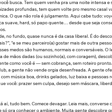
ocê busca. Tem quem venha pra uma noite intensa e 
izades profundas, tem quem volte pro mesmo casal vá
ica. O que não rola é julgamento. Aqui cabe tudo: voy
oca suave, hard, só papo quente… desde que seja cons
os.
, no fundo, quase nunca é da casa liberal. É do descon
is?”, “e se meu parceiro(a) gostar mais de outra pessoa
 Esses medos são humanos, normais e conversáveis. O le
a de mãos dadas (ou sozinho(a), com coragem), descob
ente como você é — sem cobrança, sem roteiro pronto
lub, a gente não vende orgia desenfreada. A gente of
 com música boa, drinks gelados, luz baixa e pessoas r
ue você: prazer sem culpa, desejo sem máscara, liber
á aí, tudo bem. Comece devagar. Leia mais, converse c
 só pra conhecer o ambiente. Muita gente descobre q