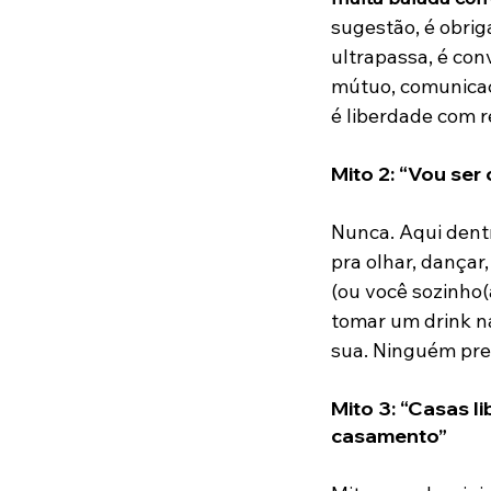
sugestão, é obrig
ultrapassa, é con
mútuo, comunicaç
é liberdade com r
Mito 2: “Vou ser
Nunca. Aqui dentr
pra olhar, dançar,
(ou você sozinho(
tomar um drink na
sua. Ninguém pre
Mito 3: “Casas li
casamento”