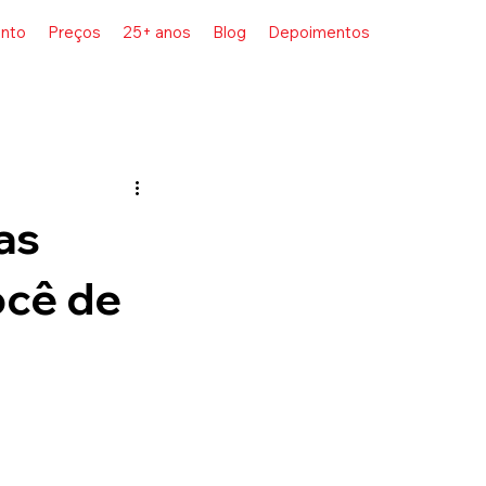
nto
Preços
25+ anos
Blog
Depoimentos
as
ocê de