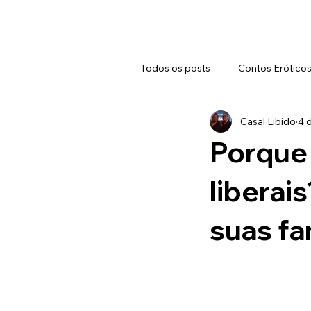
Todos os posts
Contos Erótico
Casal Libido
4 d
Porque
liberai
suas fa