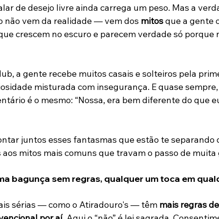
falar de desejo livre ainda carrega um peso. Mas a verd
io não vem da realidade — vem dos 
mitos
 que a gente o
que crescem no escuro e parecem verdade só porque
lub, a gente recebe muitos casais e solteiros pela prim
iosidade misturada com insegurança. E quase sempre,
entário é o mesmo: “Nossa, era bem diferente do que 
ntar juntos esses fantasmas que estão te separando 
 aos mitos mais comuns que travam o passo de muita 
 uma bagunça sem regras, qualquer um toca em qual
rais sérias — como o Atiradouro's — têm 
mais regras de
encional por aí
. Aqui o “não” é lei sagrada. Consentim