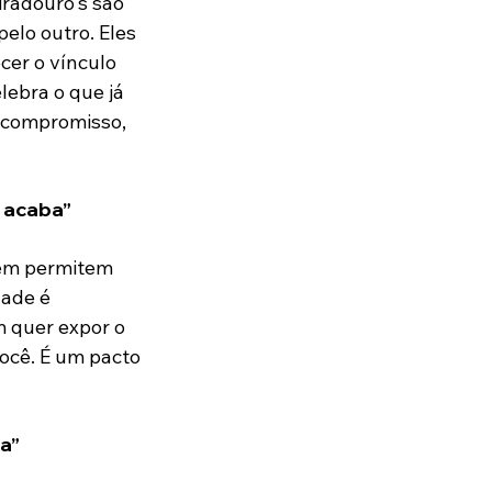
radouro's são 
elo outro. Eles 
ecer o vínculo 
ebra o que já 
 compromisso, 
a acaba”
nem permitem 
ade é 
m quer expor o 
ocê. É um pacto 
a”