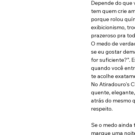
Depende do que v
tem quem crie am
porque rolou quím
exibicionismo, tr
prazeroso pra tod
O medo de verdade
se eu gostar dema
for suficiente?”.
quando você entr
te acolhe exatam
No Atiradouro's C
quente, elegante,
atrás do mesmo q
respeito.
Se o medo ainda t
marque uma noite