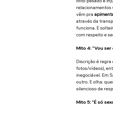
Mito pesado e inj
relacionamentos s
vêm pra 
apiment
através da transp
funciona. E solte
com respeito e s
Mito 4: “Vou ser
Discrição é regra
fotos/vídeos), en
inegociável. Em S
outro. E olha: q
silencioso de resp
Mito 5: “É só se