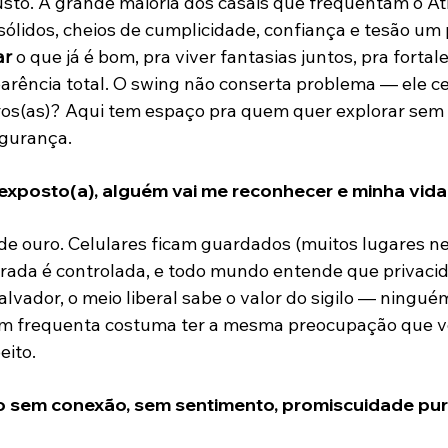
usto. A grande maioria dos casais que frequentam o Ati
ólidos, cheios de cumplicidade, confiança e tesão um p
ar
 o que já é bom, pra viver fantasias juntos, pra fortal
arência total. O swing não conserta problema — ele cel
iros(as)? Aqui tem espaço pra quem quer explorar sem
egurança.
 exposto(a), alguém vai me reconhecer e minha vid
 de ouro. Celulares ficam guardados (muitos lugares 
trada é controlada, e todo mundo entende que privacid
alvador, o meio liberal sabe o valor do sigilo — ningué
uem frequenta costuma ter a mesma preocupação que v
eito.
xo sem conexão, sem sentimento, promiscuidade pur