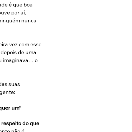
ade é que boa 
uve por aí, 
 ninguém nunca 
eira vez com esse 
 depois de uma 
eu imaginava… e 
das suas 
gente:
quer um”
 respeito do que 
ento não é 