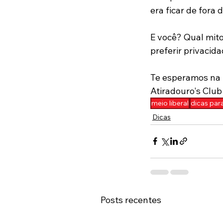
era ficar de fora 
E você? Qual mit
preferir privacid
Te esperamos na p
Atiradouro's Club
meio liberal
dicas para
Dicas
Posts recentes