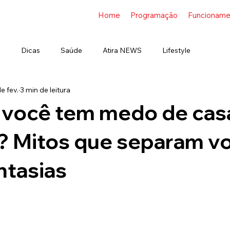
Home
Programação
Funcioname
s
Dicas
Saúde
Atira NEWS
Lifestyle
e fev.
3 min de leitura
 você tem medo de cas
s? Mitos que separam v
ntasias