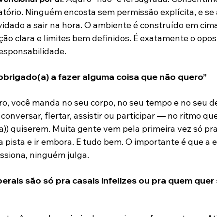
atório. Ninguém encosta sem permissão explícita, e se
vidado a sair na hora. O ambiente é construído em cima
ão clara e limites bem definidos. É exatamente o opos
esponsabilidade.
 obrigado(a) a fazer alguma coisa que não quero”
o, você manda no seu corpo, no seu tempo e no seu des
 conversar, flertar, assistir ou participar — no ritmo qu
a)) quiserem. Muita gente vem pela primeira vez só pra 
 pista e ir embora. E tudo bem. O importante é que a 
ssiona, ninguém julga.
berais são só pra casais infelizes ou pra quem quer 