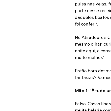
pulsa nas veias, 
parte desse rece
daqueles boatos 
foi conferir.
No Atiradouro's C
mesmo olhar: cur
noite aqui, o com
muito melhor.”
Então bora desmo
fantasias? Vamos
Mito 1: “É tudo
Falso. Casas libe
muita balada conv