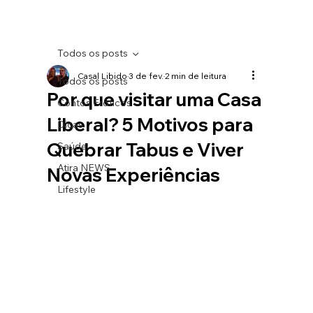
Todos os posts
Casal Libido
3 de fev.
2 min de leitura
Todos os posts
Por que visitar uma Casa
Contos Eróticos
Liberal? 5 Motivos para
Dicas
Quebrar Tabus e Viver
Saúde
Atira NEWS
Novas Experiências
Lifestyle