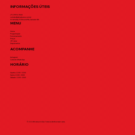
INFORMAÇÕES ÚTEIS
(71) 99916-8660
contato@atiradouros.com.br
Av Iemanjá, 74, Boca do Rio, Salvador-BA
MENU
Home
Programação
Funcionamento
Preços
25+ anos
Depoimentos
ACOMPANHE
Instagram
Canal do WhatsApp
HORÁRIO
Quarta: 22:00 - 02:00
Sexta: 22:00 - 03:00
Sábado: 22:00 - 03:00
© 2026 Atiradouro's Club. Todos os direitos reservados.