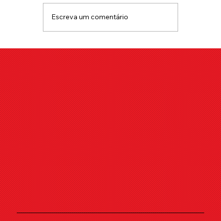
Escreva um comentário
Como Lidar com a Timidez na Sua
Primeira Noite no Club Liberal