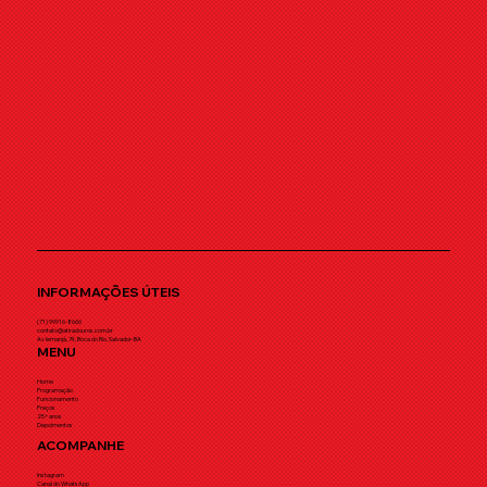
INFORMAÇÕES ÚTEIS
(71) 99916-8660
contato@atiradouros.com.br
Av Iemanjá, 74, Boca do Rio, Salvador-BA
MENU
Home
Programação
Funcionamento
Preços
25+ anos
Depoimentos
ACOMPANHE
Instagram
Canal do WhatsApp