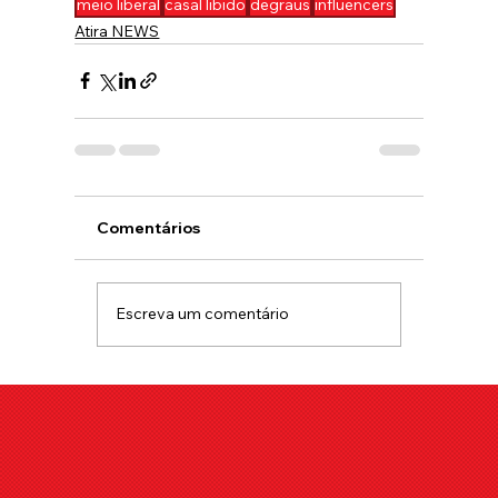
meio liberal
casal libido
degraus
influencers
Atira NEWS
Comentários
Escreva um comentário