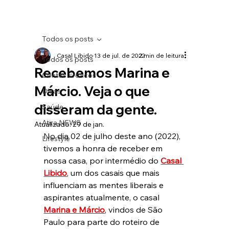
Todos os posts
Casal Libido
13 de jul. de 2022
2 min de leitura
Todos os posts
Recebemos Marina e
Contos Eróticos
Márcio. Veja o que
Dicas
disseram da gente.
Saúde
Atira NEWS
Atualizado:
29 de jan.
No dia 02 de julho deste ano (2022), 
Lifestyle
tivemos a honra de receber em 
nossa casa, por intermédio do 
Casal 
Libido
, um dos casais que mais 
influenciam as mentes liberais e 
aspirantes atualmente, o casal 
Marina e Márcio
, vindos de São 
Paulo para parte do roteiro de 