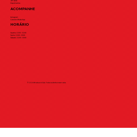
25+ anos
Depoimentos
ACOMPANHE
Instagram
Canal do WhatsApp
HORÁRIO
Quarta: 22:00 - 02:00
Sexta: 22:00 - 03:00
Sábado: 22:00 - 03:00
© 2026 Atiradouro's Club. Todos os direitos reservados.