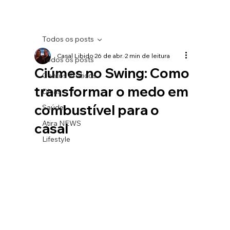
Todos os posts
Casal Libido
26 de abr.
2 min de leitura
Todos os posts
Ciúmes no Swing: Como
Contos Eróticos
transformar o medo em
Dicas
combustível para o
Saúde
Atira NEWS
casal
Lifestyle