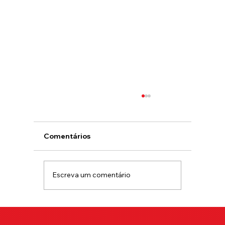
Comentários
Escreva um comentário
Como Lidar com a Timidez na Sua
Primeira Noite no Club Liberal