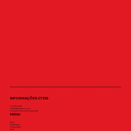
INFORMAÇÕES ÚTEIS
(71) 99916-8660
contato@atiradouros.com.br
Av Iemanjá, 74, Boca do Rio, Salvador-BA
MENU
Home
Programação
Funcionamento
Preços